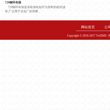
729钢环布袋
729钢环布袋是采取涤纶短纤为原料的机织滤
布,广泛用于水泥厂的球磨...
网站首页
公
Copyright © 2016-2017 YsE