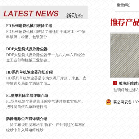
重量(吨)
FD系列扁袋机械回转除尘器
FD系列扁袋机械回转除尘器适用于建材工业中物
料破碎，粉磨、包装筛分...
DDF大型袋式反吹除尘器
DDF大型袋式反吹除尘器于一九八六年六月经冶
金工业部和机械工业部鉴...
HD系列单机除尘器详细介绍
HD系列单机除尘器是专为水泥厂库顶，库底。皮
带输送及局部尘源除尘而...
玻璃纤维过
玻璃纤维过滤布
PL型单机除尘器详细介绍
PL型单机除尘器是靠压缩空气通过喷吹实现的。
冀公网安备 1309
把过滤筒依次单独进行清...
防静电除尘布袋详细介绍
除尘布袋用滤布均采用(在生产针刺毡的基布的
经纱中并入导电纤维纱...