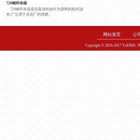
729钢环布袋
729钢环布袋是采取涤纶短纤为原料的机织滤
布,广泛用于水泥厂的球磨...
网站首页
公
Copyright © 2016-2017 YsE