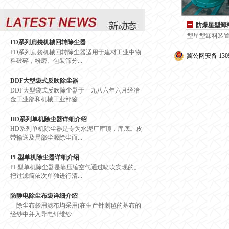
防爆星型卸
型星型卸料装置
FD系列扁袋机械回转除尘器
FD系列扁袋机械回转除尘器适用于建材工业中物
冀公网安备 1309
料破碎，粉磨、包装筛分...
DDF大型袋式反吹除尘器
DDF大型袋式反吹除尘器于一九八六年六月经冶
金工业部和机械工业部鉴...
HD系列单机除尘器详细介绍
HD系列单机除尘器是专为水泥厂库顶，库底。皮
带输送及局部尘源除尘而...
PL型单机除尘器详细介绍
PL型单机除尘器是靠压缩空气通过喷吹实现的。
把过滤筒依次单独进行清...
防静电除尘布袋详细介绍
除尘布袋用滤布均采用(在生产针刺毡的基布的
经纱中并入导电纤维纱...