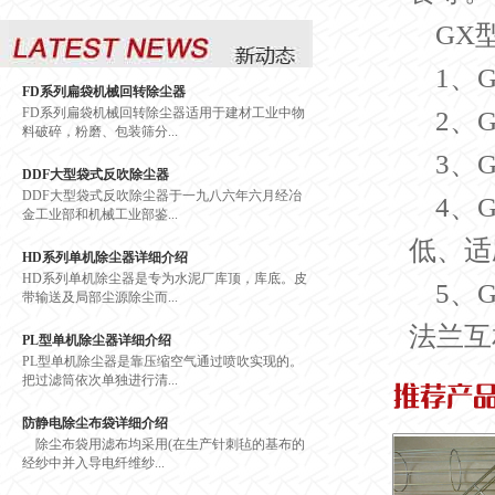
GX
1、
FD系列扁袋机械回转除尘器
FD系列扁袋机械回转除尘器适用于建材工业中物
2、
料破碎，粉磨、包装筛分...
3、
DDF大型袋式反吹除尘器
DDF大型袋式反吹除尘器于一九八六年六月经冶
4、
金工业部和机械工业部鉴...
低、适
HD系列单机除尘器详细介绍
HD系列单机除尘器是专为水泥厂库顶，库底。皮
5、
带输送及局部尘源除尘而...
法兰互
PL型单机除尘器详细介绍
PL型单机除尘器是靠压缩空气通过喷吹实现的。
把过滤筒依次单独进行清...
防静电除尘布袋详细介绍
除尘布袋用滤布均采用(在生产针刺毡的基布的
经纱中并入导电纤维纱...