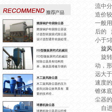
流中
造价
一般用
燃煤锅炉布袋除尘器
燃煤锅炉布袋除尘器设
后的 
计选型依据袋式除尘器
小于5
设计选型通常依据处理...
旋
FD型微振屏闭式机械回
转除尘器
旋
FD型微振屏闭式机械回
转除尘器具有结构简
动，
单，换袋及维修方便的
特...
远大
木工旋风除尘器
速度
木工旋风除尘器的压力
损失比除尘效率具有 重
锥体
要的技术经...
尘器
球磨机除尘器
自
球磨机除尘器是以纤维