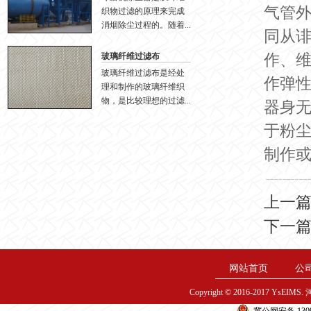
气管
织物过滤的原理来完成
消烟除尘过程的。随着...
同从
作、
玻璃纤维过滤布
玻璃纤维过滤布是经处
作弹
理和制作的玻璃纤维织
物，是比较理想的过滤...
器身
于粉
制作
上一
下一
网站首页
公
Copyright © 2016-2017 YsE